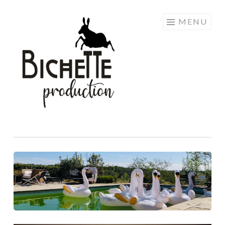
Aller
MENU
au
contenu
principal